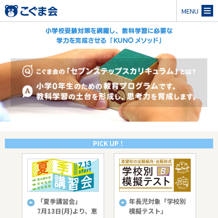
MENU
PICK UP！
考
「夏季講習会」
年長児対象「学校別
提
7月13日(月)より、恵
模擬テスト」