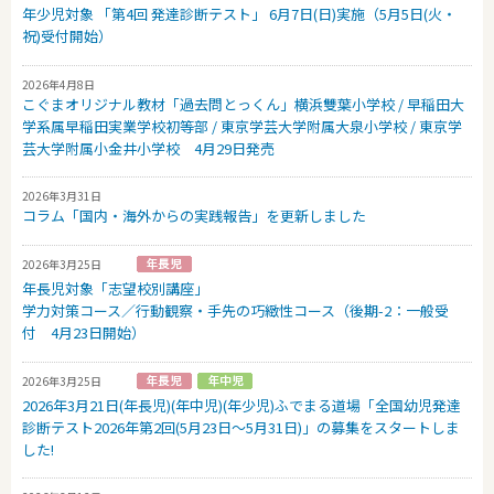
年少児対象 「第4回 発達診断テスト」 6月7日(日)実施（5月5日(火・
祝)受付開始）
2026年4月8日
こぐまオリジナル教材「過去問とっくん」横浜雙葉小学校 / 早稲田大
学系属早稲田実業学校初等部 / 東京学芸大学附属大泉小学校 / 東京学
芸大学附属小金井小学校 4月29日発売
2026年3月31日
コラム「国内・海外からの実践報告」を更新しました
2026年3月25日
年長児対象「志望校別講座」
学力対策コース／行動観察・手先の巧緻性コース（後期-2：一般受
付 4月23日開始）
2026年3月25日
2026年3月21日(年長児)(年中児)(年少児)ふでまる道場「全国幼児発達
診断テスト2026年第2回(5月23日～5月31日)」の募集をスタートしま
した!