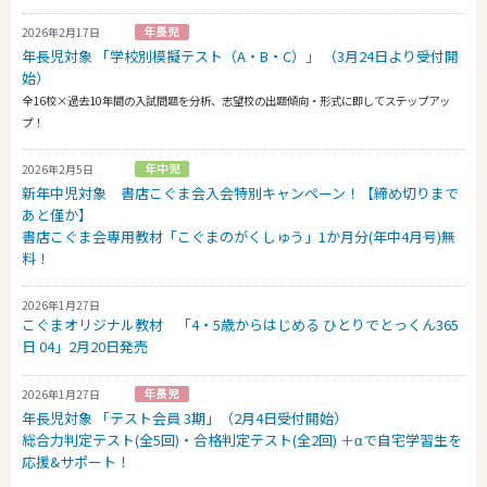
2026年2月17日
年長児対象 「学校別模擬テスト（A・B・C）」 （3月24日より受付開
始）
全16校×過去10年間の入試問題を分析、志望校の出題傾向・形式に即してステップアッ
プ！
2026年2月5日
新年中児対象 書店こぐま会入会特別キャンペーン！【締め切りまで
あと僅か】
書店こぐま会専用教材「こぐまのがくしゅう」1か月分(年中4月号)無
料！
2026年1月27日
こぐまオリジナル教材 「4・5歳からはじめる ひとりでとっくん365
日 04」2月20日発売
2026年1月27日
年長児対象 「テスト会員 3期」（2月4日受付開始）
総合力判定テスト(全5回)・合格判定テスト(全2回) ＋αで自宅学習生を
応援&サポート！