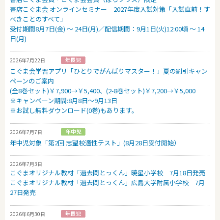
書店こぐま会 オンラインセミナー 2027年度入試対策「入試直前！す
べきことのすべて」
受付期間8月7日(金) ～ 24日(月)／配信期間：9月1日(火)12:00頃 ～ 14
日(月)
2026年7月22日
こぐま会学習アプリ「ひとりでがんばりマスター！」夏の割引キャン
ペーンのご案内
(全8巻セット)￥7,900→￥5,400、(2-8巻セット)￥7,200→￥5,000
※キャンペーン期間:8月8日～9月13日
※お試し無料ダウンロード(0巻)もあります。
2026年7月7日
年中児対象「第2回 志望校適性テスト」(8月28日受付開始）
2026年7月3日
こぐまオリジナル教材「過去問とっくん」暁星小学校 7月18日発売
こぐまオリジナル教材「過去問とっくん」広島大学附属小学校 7月
27日発売
2026年6月30日