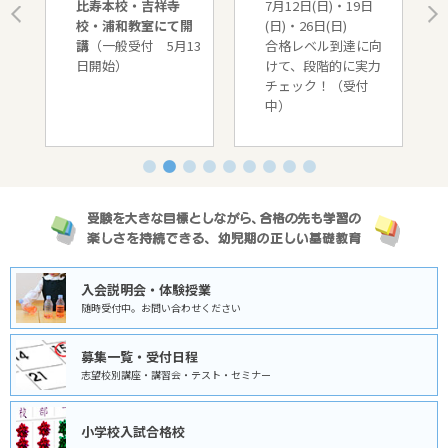
と
比寿本校・吉祥寺
7月12日(日)・19日
校・浦和教室にて開
(日)・26日(日)
日
講
（一般受付 5月13
合格レベル到達に向
日開始）
けて、段階的に実力
チェック！（受付
中）
入会説明会・体験授業
随時受付中。お問い合わせください
募集一覧・受付日程
志望校別講座・講習会・テスト・セミナー
小学校入試合格校