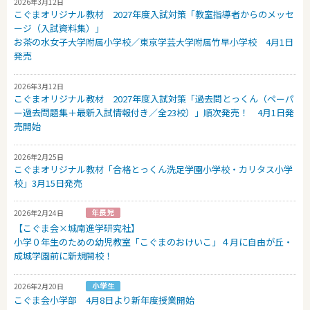
2026年3月12日
こぐまオリジナル教材 2027年度入試対策「教室指導者からのメッセ
ージ（入試資料集）」
お茶の水女子大学附属小学校／東京学芸大学附属竹早小学校 4月1日
発売
2026年3月12日
こぐまオリジナル教材 2027年度入試対策「過去問とっくん（ペーパ
ー過去問題集＋最新入試情報付き／全23校）」順次発売！ 4月1日発
売開始
2026年2月25日
こぐまオリジナル教材「合格とっくん洗足学園小学校・カリタス小学
校」3月15日発売
2026年2月24日
【こぐま会×城南進学研究社】
小学０年生のための幼児教室「こぐまのおけいこ」４月に自由が丘・
成城学園前に新規開校！
2026年2月20日
こぐま会小学部 4月8日より新年度授業開始