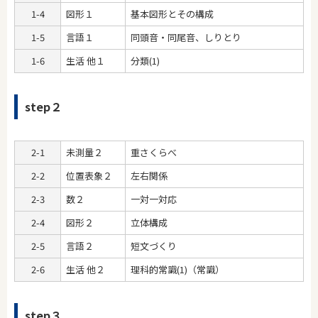
1-4
図形１
基本図形とその構成
1-5
言語１
同頭音・同尾音、しりとり
1-6
生活 他１
分類(1)
step２
2-1
未測量２
重さくらべ
2-2
位置表象２
左右関係
2-3
数２
一対一対応
2-4
図形２
立体構成
2-5
言語２
短文づくり
2-6
生活 他２
理科的常識(1)（常識）
step３