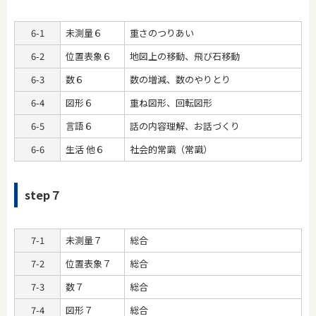
6-1
未測量６
重さのつりあい
6-2
位置表象６
地図上の移動、飛び石移動
6-3
数６
数の増減、数のやりとり
6-4
図形６
重ね図形、回転図形
6-5
言語６
話の内容理解、お話づくり
6-6
生活 他６
社会的常識（常識）
step７
7-1
未測量７
総合
7-2
位置表象７
総合
7-3
数７
総合
7-4
図形７
総合