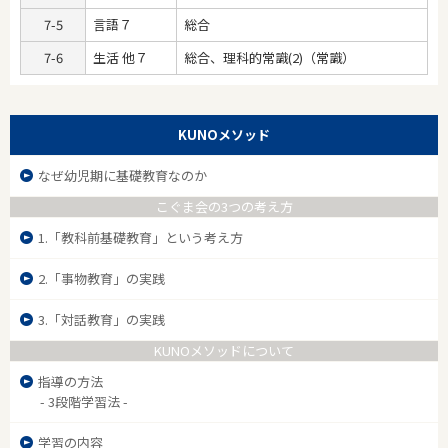
7-5
言語７
総合
7-6
生活 他７
総合、理科的常識(2)（常識）
KUNOメソッド
なぜ幼児期に基礎教育なのか
こぐま会の3つの考え方
1.「教科前基礎教育」という考え方
2.「事物教育」の実践
3.「対話教育」の実践
KUNOメソッドについて
指導の方法
- 3段階学習法 -
学習の内容