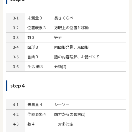
3-1
未測量３
長さくらべ
3-2
位置表象３
方眼上の位置と移動
3-3
数３
等分
3-4
図形３
同図形発見、点図形
3-5
言語３
話の内容理解、お話づくり
3-6
生活 他３
分類(2)
step４
4-1
未測量４
シーソー
4-2
位置表象４
四方からの観察(1)
4-3
数４
一対多対応