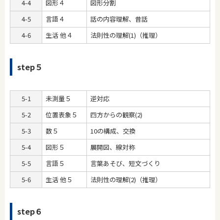
4-4
図形４
図形分割
4-5
言語４
話の内容理解、昔話
4-6
生活 他４
法則性の理解(1)（推理）
step５
5-1
未測量５
逆対応
5-2
位置表象５
四方からの観察(2)
5-3
数５
10の構成、交換
5-4
図形５
展開図、線対称
5-5
言語５
言葉あそび、短文づくり
5-6
生活 他５
法則性の理解(2)（推理）
step６