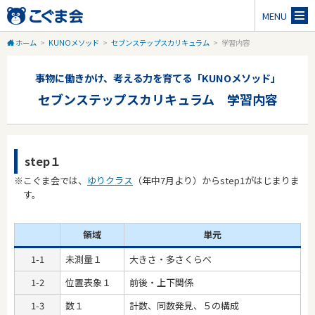
MENU
ホーム
>
KUNOメソッド
>
セブンステップスカリキュラム
>
学習内容
事物に働きかけ、考える力を育てる「KUNOメソッド」
セブンステップスカリキュラム 学習内容
step１
※こぐま会では、
ゆりクラス
（年中7月より）からstep1がはじまりま
す。
領域
単元
1-1
未測量１
大きさ・多さくらべ
1-2
位置表象１
前後・上下関係
1-3
数１
計数、同数発見、５の構成