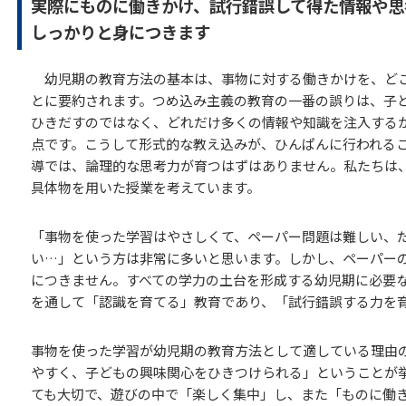
実際にものに働きかけ、試行錯誤して得た情報や思
しっかりと身につきます
幼児期の教育方法の基本は、事物に対する働きかけを、ど
とに要約されます。つめ込み主義の教育の一番の誤りは、子
ひきだすのではなく、どれだけ多くの情報や知識を注入する
点です。こうして形式的な教え込みが、ひんぱんに行われる
導では、論理的な思考力が育つはずはありません。私たちは
具体物を用いた授業を考えています。
「事物を使った学習はやさしくて、ペーパー問題は難しい、
い…」という方は非常に多いと思います。しかし、ペーパー
につきません。すべての学力の土台を形成する幼児期に必要
を通して「認識を育てる」教育であり、「試行錯誤する力を
事物を使った学習が幼児期の教育方法として適している理由
やすく、子どもの興味関心をひきつけられる」ということが
ても大切で、遊びの中で「楽しく集中」し、また「ものに働