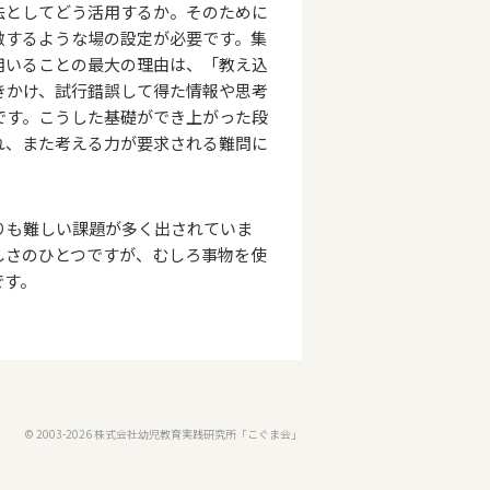
法としてどう活用するか。そのために
激するような場の設定が必要です。集
用いることの最大の理由は、「教え込
きかけ、試行錯誤して得た情報や思考
です。こうした基礎ができ上がった段
れ、また考える力が要求される難問に
りも難しい課題が多く出されていま
しさのひとつですが、むしろ事物を使
です。
© 2003-2026 株式会社幼児教育実践研究所「こぐま会」