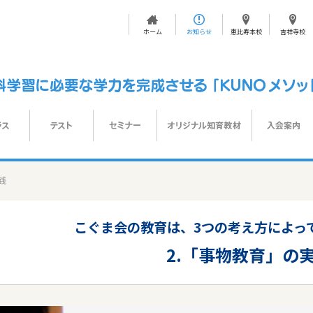
ホーム
お知らせ
恵比寿本校
吉祥寺校
践
こぐま会の教育は、3つの考え方によっ
2.「事物教育」の