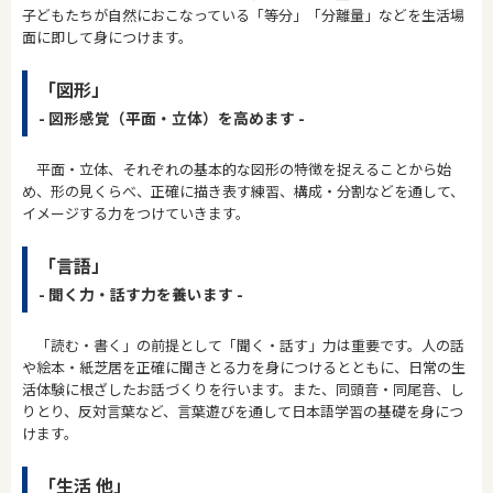
子どもたちが自然におこなっている「等分」「分離量」などを生活場
面に即して身につけます。
「図形」
- 図形感覚（平面・立体）を高めます -
平面・立体、それぞれの基本的な図形の特徴を捉えることから始
め、形の見くらべ、正確に描き表す練習、構成・分割などを通して、
イメージする力をつけていきます。
「言語」
- 聞く力・話す力を養います -
「読む・書く」の前提として「聞く・話す」力は重要です。人の話
や絵本・紙芝居を正確に聞きとる力を身につけるとともに、日常の生
活体験に根ざしたお話づくりを行います。また、同頭音・同尾音、し
りとり、反対言葉など、言葉遊びを通して日本語学習の基礎を身につ
けます。
「生活 他」