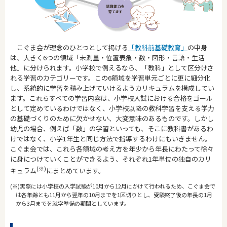
こぐま会が理念のひとつとして掲げる
「教科前基礎教育」
の中身
は、大きく6つの領域「未測量・位置表象・数・図形・言語・生活
他」に分けられます。小学校で例えるなら、「教科」として区分けさ
れる学習のカテゴリーです。この6領域を学習単元ごとに更に細分化
し、系統的に学習を積み上げていけるようカリキュラムを構成してい
ます。これらすべての学習内容は、小学校入試における合格をゴール
として定めているわけではなく、小学校以降の教科学習を支える学力
の基礎づくりのために欠かせない、大変意味のあるものです。しかし
幼児の場合、例えば「数」の学習といっても、そこに教科書があるわ
けではなく、小学1年生と同じ方法で指導するわけにもいきません。
こぐま会では、これら各領域の考え方を年少から年長にわたって徐々
に身につけていくことができるよう、それぞれ1年単位の独自のカリ
(※)
キュラム
にまとめています。
(※)実際には小学校の入学試験が10月から12月にかけて行われるため、こぐま会で
は各年齢とも11月から翌年の10月までを1区切りとし、受験終了後の年長の1月
から3月までを就学準備の期間としています。