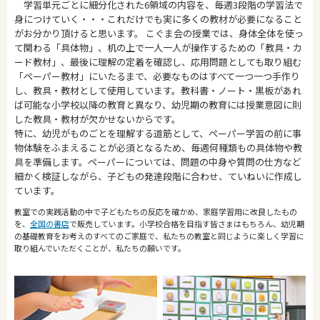
学習単元ごとに細分化された6領域の内容を、毎週3段階の学習法で
身につけていく・・・これだけでも実に多くの教材が必要になること
がお分かり頂けると思います。 こぐま会の授業では、身体全体を使っ
て関わる「具体物」、机の上で一人一人が操作するための「教具・カ
ード教材」、最後に理解の定着を確認し、応用問題としても取り組む
「ペーパー教材」にいたるまで、必要なものはすべて一つ一つ手作り
し、教具・教材として使用しています。教科書・ノート・黒板があれ
ば可能な小学校以降の教育と異なり、幼児期の教育には授業意図に則
した教具・教材が欠かせないからです。
特に、幼児がものごとを理解する道筋として、ペーパー学習の前に事
物体験をふまえることが必須となるため、毎週何種類もの具体物や教
具を準備します。ペーパーについては、問題の中身や質問の仕方など
細かく検証しながら、子どもの発達段階に合わせ、ていねいに作成し
ています。
教室での実践活動の中で子どもたちの反応を確かめ、家庭学習用に改良したもの
を、
全国の書店
で販売しています。小学校合格を目指す皆さまはもちろん、幼児期
の基礎教育をお考えのすべてのご家庭で、私たちの教室と同じように楽しく学習に
取り組んでいただくことが、私たちの願いです。