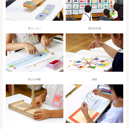
重さくらべ
理科的常識
飛び石移動
推理