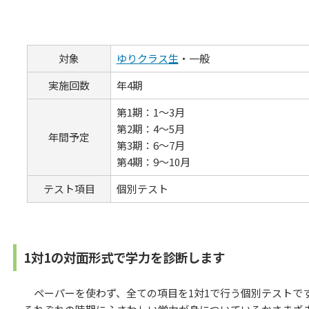
対象
ゆりクラス生
・一般
実施回数
年4期
第1期：1～3月
第2期：4～5月
年間予定
第3期：6～7月
第4期：9～10月
テスト項目
個別テスト
1対1の対面形式で学力を診断します
ペーパーを使わず、全ての項目を1対1で行う個別テストで