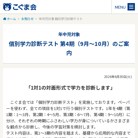
MENU
ホーム
>
お知らせ
>
年中児対象 個別学力診断テスト
年中児対象
個別学力診断テスト 第4期（9月～10月）のご案
内
2026年6月30日(火)
「1対1の対面形式で学力を診断します」
こぐま会では「個別学力診断テスト」を実施しております。ペーパ
ーを使わず、全ての項目を1対1で行う個別テストです。1年を4期（第
1期：1～3月、第2期：4～5月、第3期：6～7月、第4期：9～10月）に
分け、それぞれの時期にふさわしい学力が身についているかさまざま
な観点から診断し、今後の学習対策を検討します。
テスト内容は、第1～3期の内容を踏まえ、基礎から応用的な内容まで