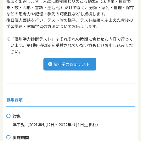
幅広く出題します。入試に直接関わりのある6領域（未測量・位置表
象・数・図形・言語・生活 他）だけでなく、分類・系列・推理・保存
などの思考力や記憶・手先の巧緻性なども点検します。
後日個人面談を行い、テスト時の様子、テスト結果をふまえた今後の
学習課題・家庭学習の方法についてお伝えします。
※「個別学力診断テスト」はそれぞれの時期に合わせた内容で行って
います。第1期～第3期を受験されていない方もぜひお申し込みくだ
さい。
個別学力診断テスト
募集要項
対象
年中児（2021年4月2日～2022年4月1日生まれ）
実施期間