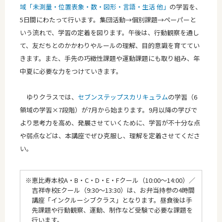
域「未測量・位置表象・数・図形・言語・生活 他」
の学習を、
5日間にわたって行います。集団活動→個別課題→ペーパーと
いう流れで、学習の定着を図ります。午後は、行動観察を通し
て、友だちとのかかわりやルールの理解、目的意識を育ててい
きます。また、手先の巧緻性課題や運動課題にも取り組み、年
中夏に必要な力をつけていきます。
ゆりクラスでは、
セブンステップスカリキュラム
の学習（6
領域の学習×7段階）が7月から始まります。9月以降の学びで
より思考力を高め、発展させていくために、学習が不十分な点
や弱点などは、本講座でぜひ克服し、理解を定着させてくださ
い。
※恵比寿本校A・B・C・D・E・Fクール（10:00～14:00）／
吉祥寺校Eクール（9:30～13:30）は、お弁当持参の4時間
講座「インクルーシブクラス」となります。昼食後は手
先課題や行動観察、運動、制作など受験で必要な課題を
行います。