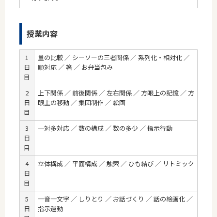
授業内容
1
量の比較 ／ シーソーの三者関係 ／ 系列化・相対化 ／
日
順対応 ／ 箸 ／ お弁当包み
目
2
上下関係 ／ 前後関係 ／ 左右関係 ／ 方眼上の記憶 ／ 方
日
眼上の移動 ／ 集団制作 ／ 絵画
目
3
一対多対応 ／ 数の構成 ／ 数の多少 ／ 指示行動
日
目
4
立体構成 ／ 平面構成 ／ 触索 ／ ひも結び ／ リトミック
日
目
5
一音一文字 ／ しりとり ／ お話づくり ／ 話の絵画化 ／
日
指示運動