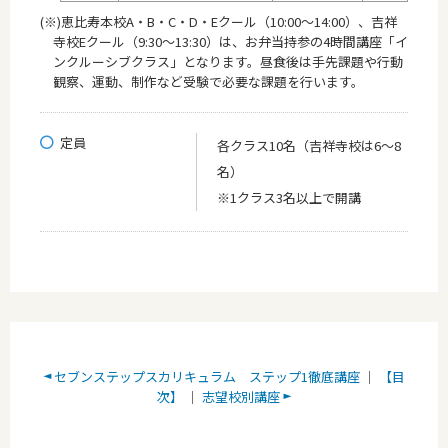
(※)恵比寿本校A・B・C・D・Eクール（10:00～14:00）、吉祥
寺校Eクール（9:30～13:30）は、お弁当持参の4時間講座「イ
ンクルーシブクラス」となります。昼食後は手先課題や行動
観察、運動、制作など受験で必要な課題を行います。
定員
各クラス10名（吉祥寺校は6～8
名）
※1クラス3名以上で開講
セブンステップスカリキュラム ステップ1徹底講座
｜
【目
次】
｜
志望校別講座