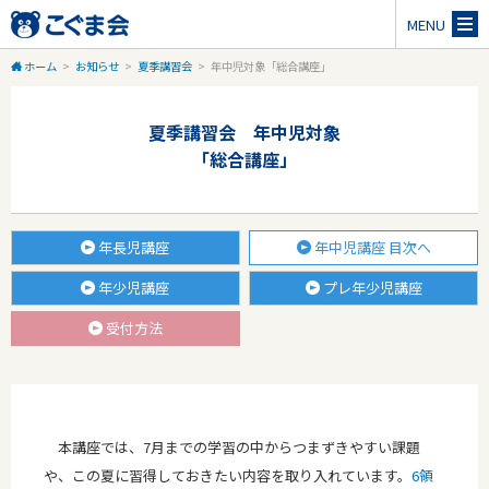
MENU
ホーム
>
お知らせ
>
夏季講習会
>
年中児対象「総合講座」
夏季講習会 年中児対象
「総合講座」
年長児講座
年中児講座 目次へ
年少児講座
プレ年少児講座
受付方法
本講座では、7月までの学習の中からつまずきやすい課題
や、この夏に習得しておきたい内容を取り入れています。
6領