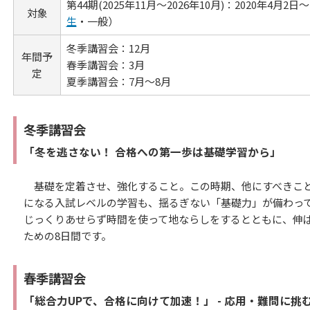
第44期(2025年11月～2026年10月)：2020年4月2
対象
生
・一般）
冬季講習会：12月
年間予
春季講習会：3月
定
夏季講習会：7月～8月
冬季講習会
「冬を逃さない！ 合格への第一歩は基礎学習から」
基礎を定着させ、強化すること。この時期、他にすべきこと
になる入試レベルの学習も、揺るぎない「基礎力」が備わっ
じっくりあせらず時間を使って地ならしをするとともに、伸
ための8日間です。
春季講習会
「総合力UPで、合格に向けて加速！」 - 応用・難問に挑