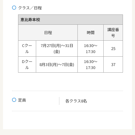
クラス／日程
恵比寿本校
講座番
日程
時間
号
Cクー
7月27日(月)～31日
16:30～
25
ル
(金)
17:30
Dクー
16:30～
8月3日(月)～7日(金)
37
ル
17:30
定員
各クラス8名