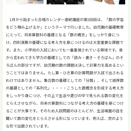
1月から始まった合格カレンダー連続講座の第5回目は、「数の学習
をどう積み上げるか」というテーマで行いました。幼児期の基礎教育
にとって、将来算数科の基礎となる「数の概念」をしっかり身につ
け、四則演算の基礎になる考え方を身につけるのは大変重要な課題で
す。また、小学校の入試においても一番重視されている領域です。昔
から言われてきた学力の基礎としての「読み・書き・そろばん」のそ
ろばんの部分ですが、幼児期の数の課題は決して計算力を高めるとい
うことではありません。たし算・ひき算の計算問題が入試で出される
わけではありません。集合数の基礎としての「分類」、そして順序数
の基礎としての「系列化」・・・・こうした数概念を形成する考え方
をしっかり身につけ、その上で生活や遊びの中で見られる数の変化を
とらえさせながら、将来の算数科につながる考え方の基礎を身につけ
ることが大事です。そのため入試問題のほとんどが、生活場面の話を
聞いて数の変化をとらえさせる形になっています。例えば、次のよう
な形で出題されています。