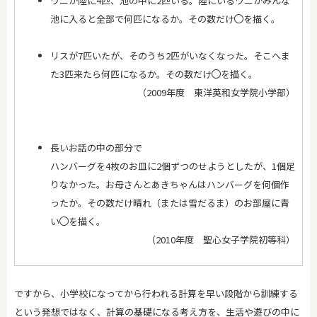
ワニが陸に4匹、池の中に2匹いる。陸にいるワニがみんな
池に入ると全部で何匹になるか。その数だけ
を描く。
リスが7匹いたが、そのうち2匹がいなくなった。そこへま
た3匹来たら何匹になるか。その数だけ
を描く。
（2009年度 東洋英和女学院小学部）
長いお話の中の部分で
ハンバーグを4枚のお皿に2個ずつのせようとしたが、1個足
りなかった。お母さんとあきちゃんはハンバーグを何個作
ったか。その数だけ晴れ（または雪だるま）のお部屋に青
い
を描く。
（2010年度 聖心女子学院初等科）
ですから、小学校になってから行われる計算を早い段階から訓練する
という発想ではなく、計算の基礎になる考え方を、生活や遊びの中に