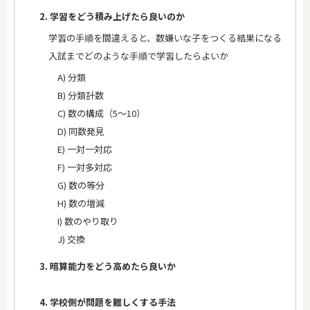
2. 学習をどう積み上げたら良いのか
学習の手順を間違えると、数嫌いな子をつくる結果になる
入試までどのような手順で学習したらよいか
A) 分類
B) 分類計数
C) 数の構成（5～10）
D) 同数発見
E) 一対一対応
F) 一対多対応
G) 数の等分
H) 数の増減
I) 数のやり取り
J) 交換
3. 暗算能力をどう高めたら良いか
4. 学校側が問題を難しくする手法