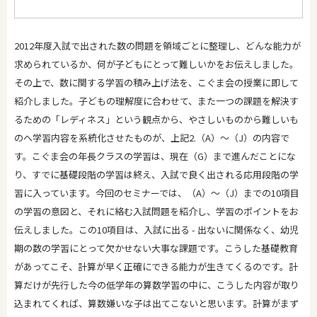
2012年度入試で出された数の問題を領域ごとに整理し、どんな能力が
求められているか、何が子どもにとって難しいかをお伝えしました。
その上で、数に関する学習の積み上げ法を、こぐま会の授業に即して
紹介しました。子どもの理解度に合わせて、また一つの課題を解決す
るための「レディネス」という観点から、やさしいものから難しいも
のへ学習内容を系統化させたものが、上記2.（A）～（J）の内容で
す。こぐま会の年長クラスの学習は、現在（G）まで進んだことにな
り、すでに基礎段階の学習は終え、入試で良く出される応用段階の学
習に入っています。今回のセミナーでは、（A）～（J）までの10項目
の学習の意図と、それに絡む入試問題を紹介し、学習のポイントをお
伝えしました。この10項目は、入試に出る - 出ないに関係なく、幼児
期の数の学習にとって欠かせない大事な課題です。こうした基礎教育
があってこそ、計算が早く正確にできる能力が生きてくるのです。計
算だけが先行した今の低学年の算数学習の中に、こうした内容が取り
込まれてくれば、算数嫌いな子は出てこないと思います。計算がまず