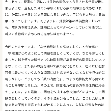
先にあって、現実の生活における数の変化をとらえさせる学習が後に
来るような、逆転した今の小学校における数の指導法を改めなけれ
ば、計算はできるけど文章題になるとできない子どもを大勢つくる結
果になってしまいます。同じように、受験対策の準備教育において
も、解き方を教え込み、訓練によってパターン化していく方法では、
将来の算数科で求められる思考法は育ちません。
今回のセミナーでは、「なぜ暗算能力を高めておくことが大事か」
「学校側がどのようにして問題を難しくしていくか」などもお伝えし
ました。指を使った解き方では時間制限がある最近の問題には対応で
きないこと、また長いお話を聞いて数の変化をとらえ、答えだけを解
答欄に書かせていくような問題には対応できないことなどを具体的に
明らかにし、どうしても「数の内面化」、つまり暗算能力が必要であ
ることを説明しました。その上で、暗算能力の高め方を具体的にお伝
えしました。また最後に、問題を作成する学校側がどのようにして問
題を難しくしていくのか、その手法も分析しました。こうした観点を
踏まえた学習を家庭でも心がけることによって、入試に必要な数の能