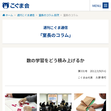
MENU
ホーム
>
週刊こぐま通信
>
室長のコラム 目次
>
室長のコラム
週刊こぐま通信
「室長のコラム」
数の学習をどう積み上げるか
第331号 2012/3/9(Fri)
こぐま会代表 久野 泰可