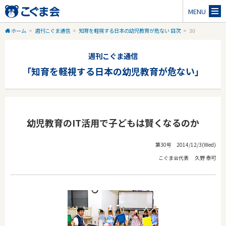
MENU
ホーム
>
週刊こぐま通信
>
知育を軽視する日本の幼児教育が危ない 目次
>
30
週刊こぐま通信
「知育を軽視する日本の幼児教育が危ない」
幼児教育のIT活用で子どもは賢くなるのか
第30号 2014/12/3(Wed)
こぐま会代表 久野 泰可