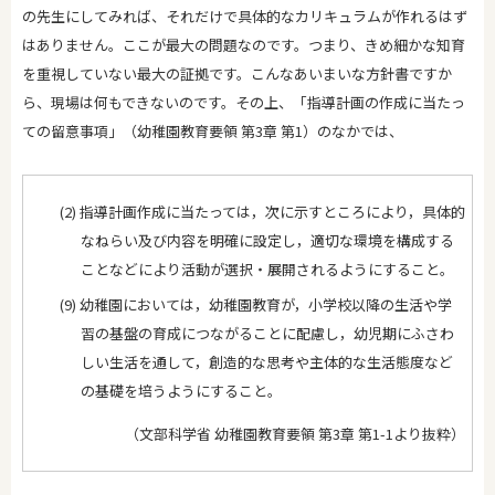
の先生にしてみれば、それだけで具体的なカリキュラムが作れるはず
はありません。ここが最大の問題なのです。つまり、きめ細かな知育
を重視していない最大の証拠です。こんなあいまいな方針書ですか
ら、現場は何もできないのです。その上、「指導計画の作成に当たっ
ての留意事項」（幼稚園教育要領 第3章 第1）のなかでは、
(2) 指導計画作成に当たっては，次に示すところにより，具体的
なねらい及び内容を明確に設定し，適切な環境を構成する
ことなどにより活動が選択・展開されるようにすること。
(9) 幼稚園においては，幼稚園教育が，小学校以降の生活や学
習の基盤の育成につながることに配慮し，幼児期にふさわ
しい生活を通して，創造的な思考や主体的な生活態度など
の基礎を培うようにすること。
（文部科学省 幼稚園教育要領 第3章 第1-1より抜粋）