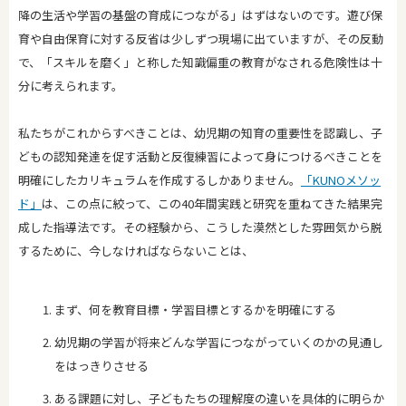
降の生活や学習の基盤の育成につながる」はずはないのです。遊び保
育や自由保育に対する反省は少しずつ現場に出ていますが、その反動
で、「スキルを磨く」と称した知識偏重の教育がなされる危険性は十
分に考えられます。
私たちがこれからすべきことは、幼児期の知育の重要性を認識し、子
どもの認知発達を促す活動と反復練習によって身につけるべきことを
明確にしたカリキュラムを作成するしかありません。
「KUNOメソッ
ド」
は、この点に絞って、この40年間実践と研究を重ねてきた結果完
成した指導法です。その経験から、こうした漠然とした雰囲気から脱
するために、今しなければならないことは、
まず、何を教育目標・学習目標とするかを明確にする
幼児期の学習が将来どんな学習につながっていくのかの見通し
をはっきりさせる
ある課題に対し、子どもたちの理解度の違いを具体的に明らか