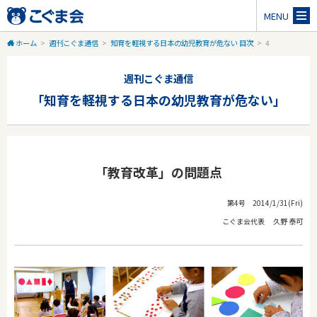
MENU
ホーム
>
週刊こぐま通信
>
知育を軽視する日本の幼児教育が危ない 目次
>
4
週刊こぐま通信
「知育を軽視する日本の幼児教育が危ない」
「教育改革」の問題点
第4号 2014/1/31(Fri)
こぐま会代表 久野 泰可