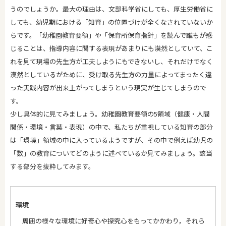
うのでしょうか。最大の理由は、文部科学省にしても、厚生労働省に
しても、幼児期における「知育」の位置づけが全くなされていないか
らです。「幼稚園教育要領」や「保育所保育指針」を読んで誰もが感
じることは、指導内容に関する表現があまりにも漠然としていて、こ
れを見て現場の先生方が工夫しようにもできないし、それだけでなく
漠然としているがために、受け取る先生方の力量によってまったく違
った実践内容が出来上がってしまうという現実が生じてしまうので
す。
少し具体的に見てみましょう。幼稚園教育要領の5領域（健康・人間
関係・環境・言葉・表現）の中で、私たちが重視している知育の部分
は「環境」領域の中に入っているようですが、その中で例えば幼児の
「数」の教育についてどのように述べているか見てみましょう。該当
する部分を抜粋してみます。
環境
周囲の様々な環境に好奇心や探究心をもってかかわり，それら