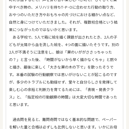
中すべき時の、メリハリを持ちT･P･Oに合わせた行動の取り方、
おやつのいただき方やおもちゃの片づけにおける細かい点など、
自然と身につけていただきました。それが、複数校合格という結
果につながったのではないかと思います。
ある学校で、5人で箱に絵を描く課題が出されたとき、2人の子
どもが太陽から血を流した絵を、4つの面に描いたそうです。別の
2人が不満そうに注意をし、娘は「栗のいががささっちゃった
の？」と言った後、「時間がないから早く描かなくちゃ」と黙々
と描き、最後に楽しく「大きな栗の木の下で」を歌ったそうで
す。本番の試験の行動観察では思いがけないことが起こるのです
が、多少のトラブルにも動揺せず、堂々と自分らしさを発揮して
楽しむ心の余裕と判断力を育てるためには、「表現・発表クラ
ス」と、「指定校の行動観察の時間」は大変大切な時間であった
と思います。
過去問を見ると、難問奇問ではなく基本的な問題で、ペーパー
を解いた量と合格は必ずしも比例しないと思います。いかにお母