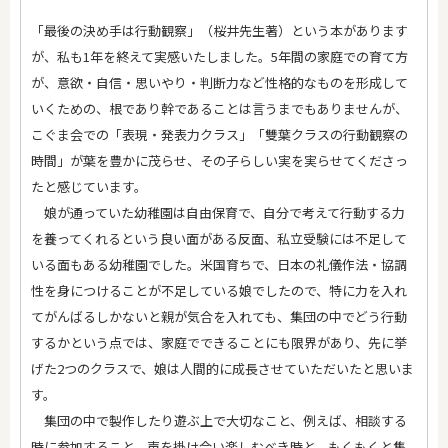
「最後の決め手は行動観察」（桜井先生著）という本があります
が、私も1年を終えて実感いたしました。5年間の家庭での育て方
が、意欲・自信・思いやり・判断力など性格的なものを形成して
いくための、根であり幹であることは言うまでもありませんが、
こぐま会での「表現・発表力クラス」「雙葉クラスの行動観察の
時間」が葉を豊かに茂らせ、その子らしい実を実らせてくださっ
たと感じています。
娘が通っていた幼稚園は自由保育で、自分で考えて行動する力
を養ってくれるという良い面がある反面、私立受験には不足して
いる面もある幼稚園でした。米国育ちで、日本の礼儀作法・協調
性を身につけることが不足している娘でしたので、特に力を入れ
てがんばるしかないと親が気合を入れても、集団の中でどう行動
するかという点では、家庭でできることにも限界があり、先に挙
げた2つのクラスで、娘は人間的に成長させていただいたと思いま
す。
集団の中で製作したり遊ぶ上で大切なこと、例えば、相談する
時に参加すること、声を掛け合い楽しむべき時と、もくもくと集