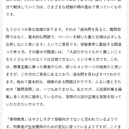
分で解決していく力は、さまざまな経験の積み重ねで育っていくもの
です。
もうひとつ大事な指摘があります。それは「過去問を見ると、難問奇
問ではなく、基本的な問題で、ペーパーを解いた量と合格は必ずしも
比例しないと思います」というご意見です。受験業界に蔓延する間違
った考え方。その最大の間違いは、「入試だからともかく難しいこと
をたくさんやらせなくては合格できない」という考え方です。これ
は、商業主義に乗った業者からの、誤ったメッセージの結果だと思い
ますが、この方のご意見にあるとおり、過去問を見ればすべてわかり
ます。極めて基本的な、根拠のある問題ばかりです。ふるい落とすた
めの「難問奇問」は、一つもありません。私たちが、入試資料集を編
集し多くの方に提供しているのも、実際の入試の正確な実態を知って
いただきたいからです。
「事物教育」はやさしすぎて受験向きでないと言われているようで
す。同業者が生徒獲得のための宣伝に使っているようですが、こぐま