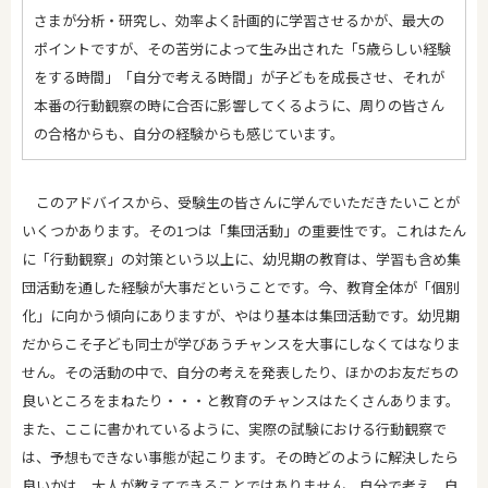
さまが分析・研究し、効率よく計画的に学習させるかが、最大の
ポイントですが、その苦労によって生み出された「5歳らしい経験
をする時間」「自分で考える時間」が子どもを成長させ、それが
本番の行動観察の時に合否に影響してくるように、周りの皆さん
の合格からも、自分の経験からも感じています。
このアドバイスから、受験生の皆さんに学んでいただきたいことが
いくつかあります。その1つは「集団活動」の重要性です。これはたん
に「行動観察」の対策という以上に、幼児期の教育は、学習も含め集
団活動を通した経験が大事だということです。今、教育全体が「個別
化」に向かう傾向にありますが、やはり基本は集団活動です。幼児期
だからこそ子ども同士が学びあうチャンスを大事にしなくてはなりま
せん。その活動の中で、自分の考えを発表したり、ほかのお友だちの
良いところをまねたり・・・と教育のチャンスはたくさんあります。
また、ここに書かれているように、実際の試験における行動観察で
は、予想もできない事態が起こります。その時どのように解決したら
良いかは、大人が教えてできることではありません。自分で考え、自