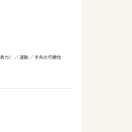
表力） ／ 運動 ／ 手先の巧緻性