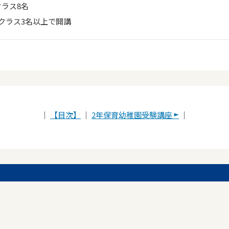
クラス8名
1クラス3名以上で開講
｜
【目次】
｜
2年保育幼稚園受験講座
｜