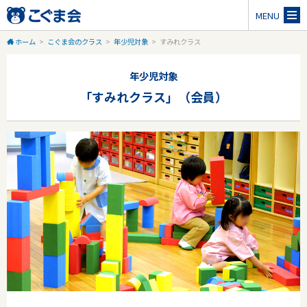
MENU
ホーム
>
こぐま会のクラス
>
年少児対象
>
すみれクラス
年少児対象
「すみれクラス」（会員）