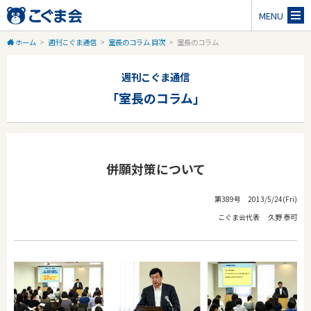
MENU
ホーム
>
週刊こぐま通信
>
室長のコラム 目次
>
室長のコラム
週刊こぐま通信
「室長のコラム」
併願対策について
第389号 2013/5/24(Fri)
こぐま会代表 久野 泰可