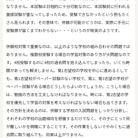
なりません。本試験は日程的に十分可能なのに、本試験前に行われる
面接試験が重なってしまったため、受験できなかったという例もたく
さん見られます。その意味で、併願が可能かどうかは、実際に手元に
受験票が届くまでわからない・・・というのが現実のようです。
併願校対策で重要なのは、以上のような学校の組み合わせの問題では
ありません。複数校受験する場合の学習対策のあり方が大問題なので
す。4校受験するのに4校の過去問を抱え込んでしまったら、いくら時
間があっても解決しません。第1志望校の学校を中心に進めるとして
も、第1志望校がペーパー試験のない学校で、第2、第3志望の学校が
ペーパー試験がある場合どうしたらよいのでしょうか。こうした場合
は、勉強の方法を工夫しなければなりません。時には、第2志望の学
校を優先して学習の対策を考えなければならない場合も出てきます。
その方針を決めるのは、併願する学校の入試問題をしっかり分析し、
それぞれの学校の出題傾向を把握するだけでなく、その子にとって何
が難しいかを明確にすることです。その作業をしないでやみくもに過
去問に取り組んでも、効果は上がりません。