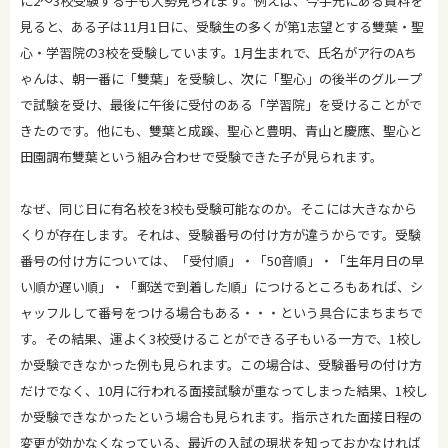
に2～3校受験する子も大勢見られます。例えば、今手元にある資料を
見ると、ある子は11月1日に、受験生の多くが第1志望とする雙葉・聖
心・学習院の3校を受験しています。1月生まれで、氏名がア行のAち
ゃんは、朝一番に「雙葉」を受験し、次に「聖心」の後半のグループ
で試験を受け、最後に午後に受付のある「学習院」を受けることがで
きたのです。他にも、雙葉と成蹊、聖心と豊明、青山と慶應、聖心と
田園調布雙葉という組み合わせで受験できた子が見られます。
なぜ、同じ日に有名校を3校も受験可能なのか。そこには大きなから
くりが存在します。それは、受験番号の付け方が違うからです。受験
番号の付け方については、「受付順」・「50音順」・「生年月日の早
い順か遅い順」・「郵送で到着した順」につけるところもあれば、シ
ャッフルして番号をつける場合もある・・・という具合にまちまちで
す。その結果、運よく3校受けることができる子もいる一方で、1校し
か受験できなかった例も見られます。この場合は、受験番号の付け方
だけでなく、10月に行われる面接試験が重なってしまった結果、1校し
か受験できなかったという場合も見られます。指示された面接日程の
変更が効かなくなっている、最近の入試の現状を知っておかなければ