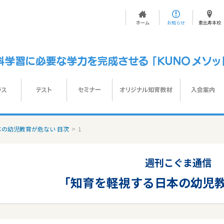
ホーム
お知らせ
恵比寿本校
の幼児教育が危ない 目次
>
1
週刊こぐま通信
「知育を軽視する日本の幼児