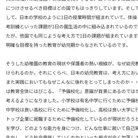
につけさせるべき目標はどの国でもはっきりしています。そして驚
して、日本の学校のように1日の授業時間が組まれていて、体
考訓練といった課題が1日の園生活の中に組み込まれているの
たが、他国でも同じような考え方で1日の課題が組まれていま
明確な目標を持った教育が幼児期からなされているのです。
そうした幼稚園の教育の現状や保護者の熱い視線が、なぜ幼児
けられるのか。それにくらべ、日本の幼児教育は、考え方にお
また実践においてもなぜこんなに後れをとってしまったのか・
は教育全体にはびこる、「予備校化」意識が背景にあるのでは
考えるようになりました。小学校は有名中学に行くために予備
中学校は良い高校に行くために予備校化し、高校は良い大学に
トップ企業に就職するために予備校化しているのが現状だろう
を学び、どのような能力を身につけ、どんな仕事に就いて自己
生かし、どう社会貢献していくのかといった視点が全く欠落し