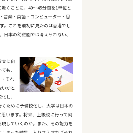
くことに、40～45分間を1単位と
操・音楽・英語・コンピューター・思
です。これを最初に見たのは香港でし
す。日本の幼稚園では考えられない、
教育に向
いても、
・・それ
ないかと
校化し、
行くために予備校化し、大学は日本の
と思います。将来、上級校に行って何
実現していくのか。また、その能力を
てしまった結果、入りさえすればそれ