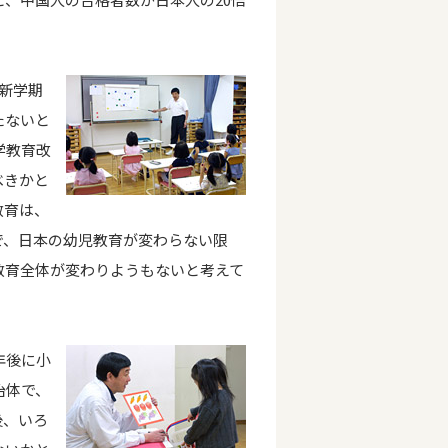
新学期
たないと
学教育改
べきかと
教育は、
で、日本の幼児教育が変わらない限
教育全体が変わりようもないと考えて
年後に小
治体で、
後、いろ