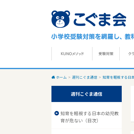
ホーム
>
週刊こぐま通信
>
知育を軽視する日本
週刊こぐま通信
知育を軽視する日本の幼児教
育が危ない（目次）