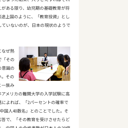
えがある限り、幼児期の基礎教育が将
展途上国のように、「教育投資」とし
していないのが、日本の現状のようで
になぜ熱
で「その
の意識の
い。その
と一族み
年アメリカの難関大学の入学試験に高
話によれば、「2パーセントの確率で
中国人40数名」とのことでした。そ
応答で、「その教育を受けさせたらど
、中国人の合格者数が日本人の20倍