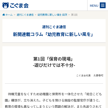
MENU
ホーム
>
週刊こぐま通信
>
幼児教育に新しい風を 目次
>
第1回
週刊こぐま通信
新聞連載コラム「幼児教育に新しい風を」
第1回「保育の現場」
-遊びだけでは不十分-
こぐま会代表 久野泰可
待機児童をなくすため幼稚園と保育所を一体化させた「総合こども
園」構想が、立ち消えた。子どもを預ける施設の監督官庁が違うと、
教育の環境も異なってしまうという問題の解決が、また先送りされて