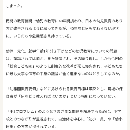
しまった。
民間の教育機関で幼児の教育に40年間携わり、日本の幼児教育のあり
方が改善されるように願ってきたが、40年前と何も変わらない現状
に、いらだちや危機感さえ持っている。
幼保一元化、就学年齢1年引き下げなどの幼児教育についての問題
は、議論されては消え、また議論され、その繰り返し。しかも今回の
「総合こども園」のように制度的な改革が常に優先され、子どもたち
に最も大事な保育の中身の議論が全く進まないのはどうしてなのか。
「幼稚園教育要領」などに掲げられる教育目標は漠然とし、現場の保
育者が「何をどう教えればよいのか」という指針になっていない。
「小1プロブレム」のようなさまざまな問題を解決するために、小学
校とのつながりが重視されて、自治体を中心に「幼小一貫」や「幼小
連携」の方向が探られている。