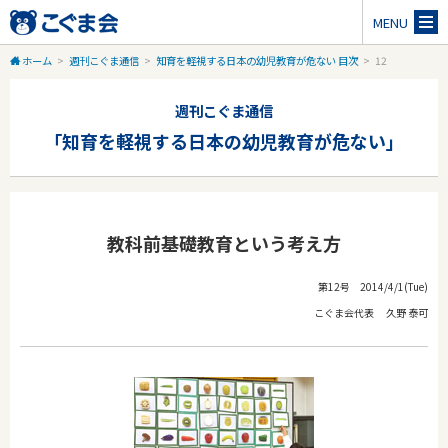
MENU
ホーム
>
週刊こぐま通信
>
知育を軽視する日本の幼児教育が危ない 目次
>
12
週刊こぐま通信
「知育を軽視する日本の幼児教育が危ない」
教科前基礎教育という考え方
第12号 2014/4/1(Tue)
こぐま会代表 久野 泰可