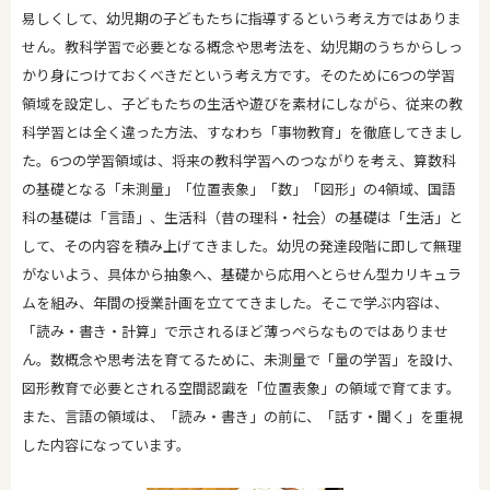
易しくして、幼児期の子どもたちに指導するという考え方ではありま
せん。教科学習で必要となる概念や思考法を、幼児期のうちからしっ
かり身につけておくべきだという考え方です。そのために6つの学習
領域を設定し、子どもたちの生活や遊びを素材にしながら、従来の教
科学習とは全く違った方法、すなわち「事物教育」を徹底してきまし
た。6つの学習領域は、将来の教科学習へのつながりを考え、算数科
の基礎となる「未測量」「位置表象」「数」「図形」の4領域、国語
科の基礎は「言語」、生活科（昔の理科・社会）の基礎は「生活」と
して、その内容を積み上げてきました。幼児の発達段階に即して無理
がないよう、具体から抽象へ、基礎から応用へとらせん型カリキュラ
ムを組み、年間の授業計画を立ててきました。そこで学ぶ内容は、
「読み・書き・計算」で示されるほど薄っぺらなものではありませ
ん。数概念や思考法を育てるために、未測量で「量の学習」を設け、
図形教育で必要とされる空間認識を「位置表象」の領域で育てます。
また、言語の領域は、「読み・書き」の前に、「話す・聞く」を重視
した内容になっています。