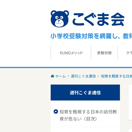
ホーム
>
週刊こぐま通信
>
知育を軽視する日本
週刊こぐま通信
知育を軽視する日本の幼児教
育が危ない（目次）