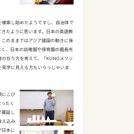
を模索し始めたようですし、自治体で
てきたように思います。日本の英語教
、このままではアジア諸国の動きに後
なく、日本の幼稚園や保育園の園長先
の在り方を考えて、「KUNOメソッ
を見学に見える方もいらっしゃいま
頭にこび
まったく
が蔓延し
教え込み
が日本に