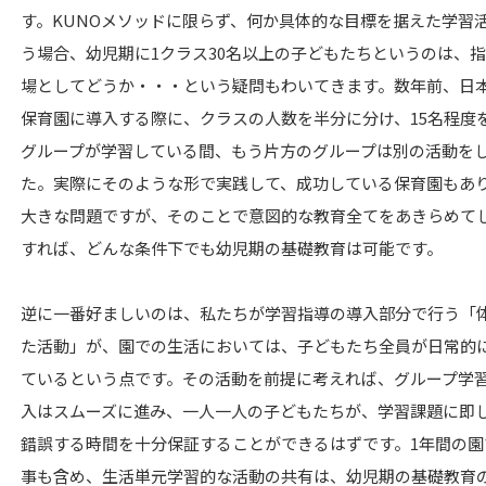
す。KUNOメソッドに限らず、何か具体的な目標を据えた学習
う場合、幼児期に1クラス30名以上の子どもたちというのは、
場としてどうか・・・という疑問もわいてきます。数年前、日
保育園に導入する際に、クラスの人数を半分に分け、15名程度
グループが学習している間、もう片方のグループは別の活動を
た。実際にそのような形で実践して、成功している保育園もあ
大きな問題ですが、そのことで意図的な教育全てをあきらめて
すれば、どんな条件下でも幼児期の基礎教育は可能です。
逆に一番好ましいのは、私たちが学習指導の導入部分で行う「
た活動」が、園での生活においては、子どもたち全員が日常的
ているという点です。その活動を前提に考えれば、グループ学
入はスムーズに進み、一人一人の子どもたちが、学習課題に即
錯誤する時間を十分保証することができるはずです。1年間の園
事も含め、生活単元学習的な活動の共有は、幼児期の基礎教育