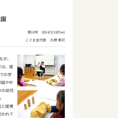
稚園
第10号 2014/3/18(Tue)
こぐま会代表 久野 泰可
ちが、
では、提
ルでの学
韓国や中
本の幼児
も
社と提携
行われて