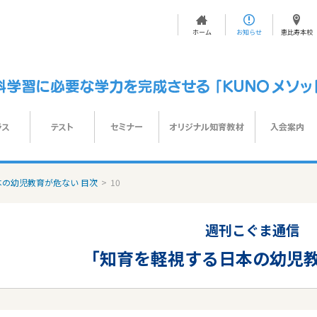
ホーム
お知らせ
恵比寿本校
の幼児教育が危ない 目次
>
10
週刊こぐま通信
「知育を軽視する日本の幼児