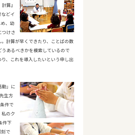
・計算』
育などイ
じめ、幼
につけさ
ん。計算が早くできたり、ことばの数
どうあるべきかを模索しているので
わり、これを導入したいという申し出
活動」に
先生方
的条件で
。私のク
条件下
深刻で