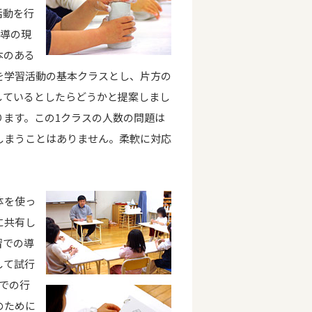
活動を行
指導の現
本のある
を学習活動の基本クラスとし、片方の
しているとしたらどうかと提案しまし
ります。この1クラスの人数の問題は
しまうことはありません。柔軟に対応
体を使っ
に共有し
習での導
して試行
での行
のために